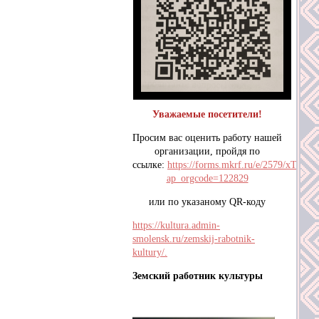
Уважаемые посетители!
Просим вас оценить работу нашей
организации, пройдя по
ссылке:
https://forms.mkrf.ru/e/2579/xTPLe
ap_orgcode=122829
или по указаному QR-коду
https://kultura.admin-
smolensk.ru/zemskij-rabotnik-
kultury/.
Земский работник культуры