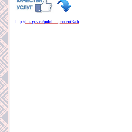
http://
bus.gov.ru/pub/independentRating/list