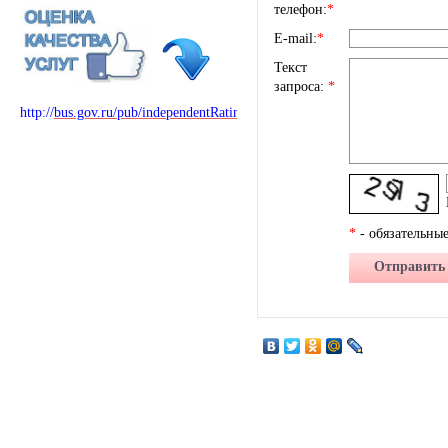
телефон:
*
E-mail:
*
Текст
запроса:
*
http://
bus.gov.ru/pub/independentRating/list
*
- обязательные
Отправить